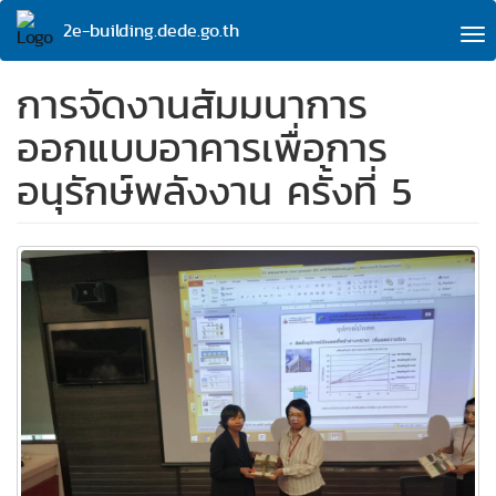
Skip
2e-building.dede.go.th
to
To
main
na
content
การจัดงานสัมมนาการ
ออกแบบอาคารเพื่อการ
อนุรักษ์พลังงาน ครั้งที่ 5