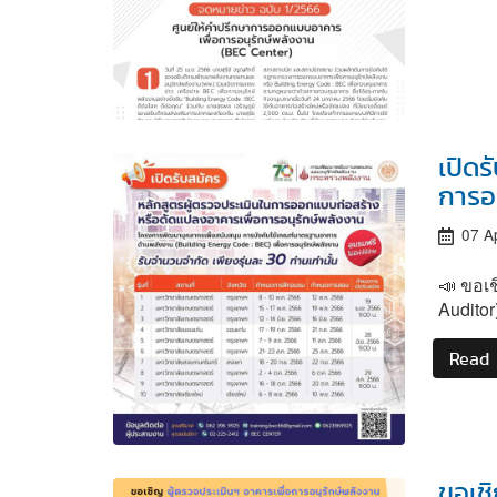
เปิด
การอน
07 A
📣 ขอเ
Audito
Read
ขอเชิ