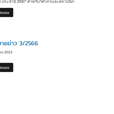
r) ประจำปี 2567 สำหรับวิศวกรและสถาปนิก
 more
about
เปิด
รับ
สมัคร
"หลักสูตร
ผู้
ายข่าว 3/2566
ตรวจ
ประเมิน
ov 2023
ใน
การ
 more
about
ออกแบบ
จดหมาย
ก่อสร้าง
ข่าว
หรือ
3/2566
ดัดแปลง
อาคาร
เพื่อ
การ
อนุรักษ์
พลังงาน"