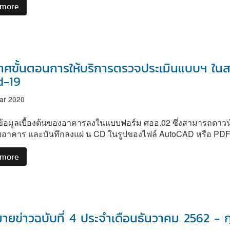
 more
about
สัมมนา
คณะ
กรรมการ
ควบคุม
อาคาร
มี
าศขั้นตอนการให้บริการตรวจประเมินแบบฯ ใน
มติ
d-19
เห็น
ชอบ
ar 2020
การ
บังคับ
นข้อมูลเบื้องต้นของอาคารลงในแบบฟอร์ม ศออ.02 ซึ่งสามารถดาวน์
ใช้
างอาคาร และบันทึกลงแผ่ น CD ในรูปของไฟล์ AutoCAD หรือ PD
BEC
กับ
 more
about
การ
ประกาศ
ควบคุม
ขั้น
อาคาร
ตอน
ตาม
การ
กฎหมาย
ให้
ายข่าวฉบับที่ 4 ประจำเดือนธันวาคม 2562 - ก
ว่า
บริการ