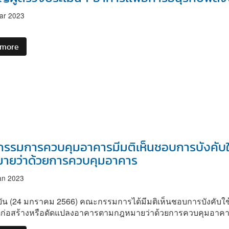
ตรวจ
ประเมิน
ar 2023
ใน
การ
 more
about
ออกแบบ
ขอ
ก่อสร้าง
เชิญ
หรือ
ผู้
ดัดแปลง
ตรวจ
อาคาร
ประ
เพื่อ
เมินฯ
การ
อา
อนุรักษ์
คา
พลังงาน"
รรมการควบคุมอาคารมีมติเห็นชอบการบังคับ
รเเพื่
ายว่าด้วยการควบคุมอาคาร
อกา
รอ
an 2023
นุ
รักษ์
ุบัน (24 มกราคม 2566) คณะกรรมการได้มีมติเห็นชอบการบังคับ
พลังงาน
ก่อสร้างหรือดัดแปลงอาคารตามกฎหมายว่าด้วยการควบคุมอาค
เข้า
ร่วม