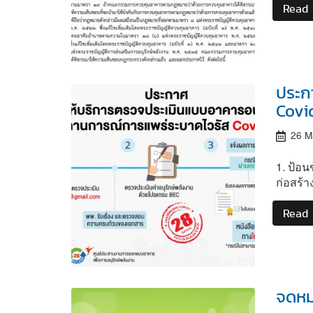
Read
ประก
Covi
26 M
1. ป้อ
ก่อสร้
Read
จดหม