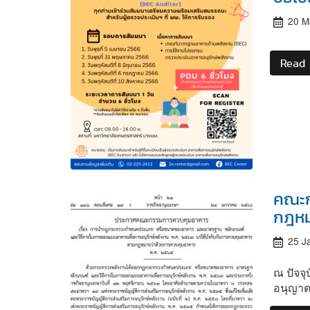
20 M
Read
คณะก
กฎหม
25 J
ณ ปัจจ
อนุญาต