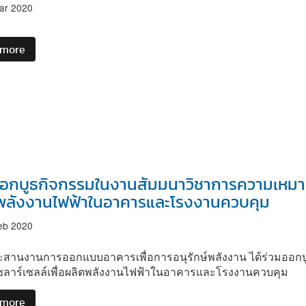
ด้วย
ตรวจ
ar 2020
การ
ประ
ควบคุม
เมิน
อาคาร
 more
about
แบบฯ
จดหมาย
ใน
ข่าว
สถานการณ์
ฉบับ
การ
ที่
แพร่
4
ระบาด
ประจำ
ไวรัส
เดือน
Covid-
ธันวาคม
19
อกบูธกิจกรรมในงานสัมมนาวิชาการความเหมาะส
2562
พลังงานไฟฟ้าในอาคารและโรงงานควบคุม
-
กุมภาพันธ์
eb 2020
2563
ระสานงานการออกแบบอาคารเพื่อการอนุรักษ์พลังงาน ได้ร่วมอ
งโซลาร์เซลล์เพื่อผลิตพลังงานไฟฟ้าในอาคารและโรงงานควบคุม
 more
about