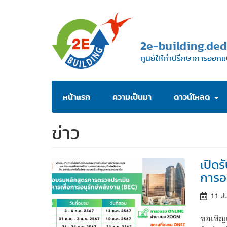
Skip
to
main
2e-building.ded
content
ศูนย์ให้คำปรึกษาการออกแ
Main
หน้าแรก
ความเป็นมา
ดาวน์โหลด
navigation
ข่าว
เปิด
การอ
11 J
ขอเชิญ