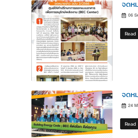
จดหม
06 S
Read
จดหม
24 M
Read