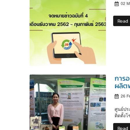
02 M
Read
การอ
ผลิต
26 F
ศูนย์ป
ติดตั้
Read