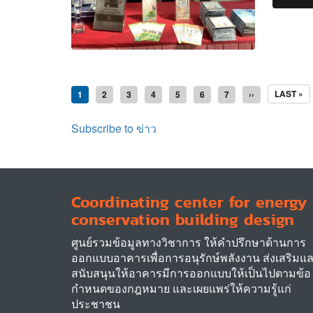
Pagination
LAST
LAST »
Current
1
Page
2
Page
3
Page
4
Page
5
Page
6
Page
7
Next
››
PAGE
page
page
Subscribe to ข่าว
Coordinating center for energy
conservation building design
ศูนย์รวมข้อมูลทางวิชาการ ให้คำปรึกษาด้านการ
ออกแบบอาคารเพื่อการอนุรักษ์พลังงาน ส่งเสริมแ
สนับสนุนให้อาคารมีการออกแบบให้เป็นไปตามข้อ
กำหนดของกฎหมาย และเผยแพร่ให้ความรู้แก่
ประชาชน