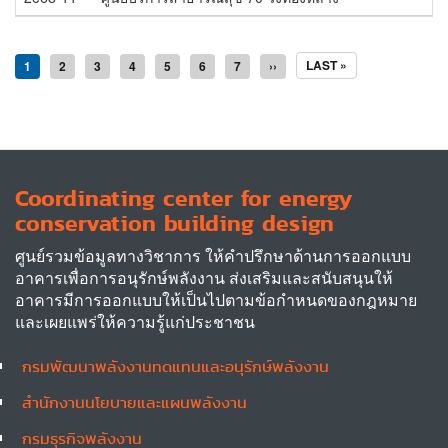
Pagination
LAST
LAST »
Current
1
Page
2
Page
3
Page
4
Page
5
Page
6
Page
7
Next
››
PAGE
page
page
Coordinating center for energy
conservation building design
ศูนย์รวมข้อมูลทางวิชาการ ให้คำปรึกษาด้านการออกแบบ
อาคารเพื่อการอนุรักษ์พลังงาน ส่งเสริมและสนับสนุนให้
อาคารมีการออกแบบให้เป็นไปตามข้อกำหนดของกฎหมาย
และเผยแพร่ให้ความรู้แก่ประชาชน
กรมพัฒนาพลังงานทดแทนและอนุรักษ์พลังงาน
Other
สำนักงานนโยบายและแผนพลังงาน
กรมธุรกิจพลังงาน