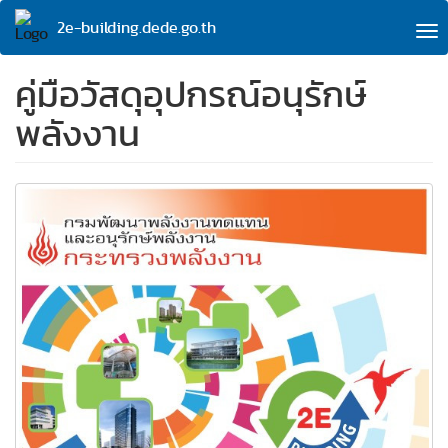
Skip
2e-building.dede.go.th
to
To
main
na
content
คู่มือวัสดุอุปกรณ์อนุรักษ์
พลังงาน