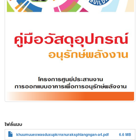
ไฟล์แนบ
khuumuuexwasduxupkrnxnuraksphlangngan-a4.pdf
6.6 MB