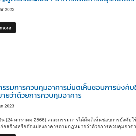
ตรวจ
ประเมิน
ar 2023
ใน
การ
 more
about
ออกแบบ
ขอ
ก่อสร้าง
เชิญ
หรือ
ผู้
ดัดแปลง
ตรวจ
อาคาร
ประ
เพื่อ
เมินฯ
การ
อา
อนุรักษ์
คา
พลังงาน"
รรมการควบคุมอาคารมีมติเห็นชอบการบังคับ
รเเพื่
ายว่าด้วยการควบคุมอาคาร
อกา
รอ
an 2023
นุ
รักษ์
ุบัน (24 มกราคม 2566) คณะกรรมการได้มีมติเห็นชอบการบังคับ
พลังงาน
ก่อสร้างหรือดัดแปลงอาคารตามกฎหมายว่าด้วยการควบคุมอาค
เข้า
ร่วม