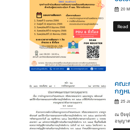
20 M
Read
คณะก
กฎหม
25 J
ณ ปัจจ
อนุญาต