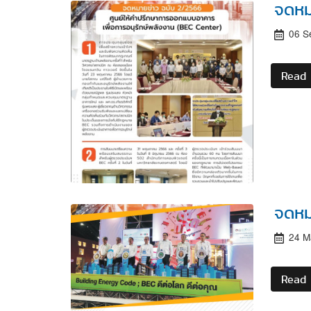
จดหม
06 S
Read
จดหม
24 M
Read