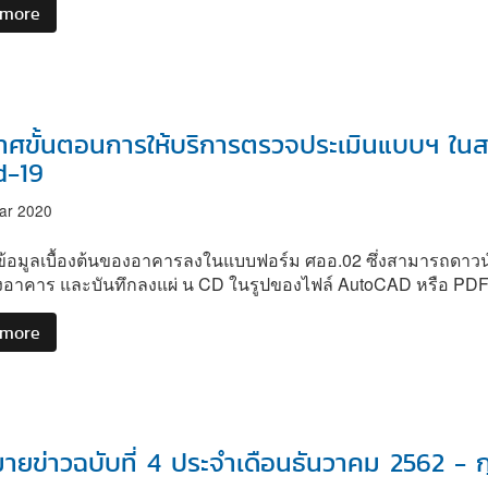
 more
about
สัมมนา
คณะ
กรรมการ
ควบคุม
อาคาร
มี
าศขั้นตอนการให้บริการตรวจประเมินแบบฯ ใน
มติ
d-19
เห็น
ชอบ
ar 2020
การ
บังคับ
นข้อมูลเบื้องต้นของอาคารลงในแบบฟอร์ม ศออ.02 ซึ่งสามารถดาวน์
ใช้
างอาคาร และบันทึกลงแผ่ น CD ในรูปของไฟล์ AutoCAD หรือ PD
BEC
กับ
 more
about
การ
ประกาศ
ควบคุม
ขั้น
อาคาร
ตอน
ตาม
การ
กฎหมาย
ให้
ายข่าวฉบับที่ 4 ประจำเดือนธันวาคม 2562 - ก
ว่า
บริการ