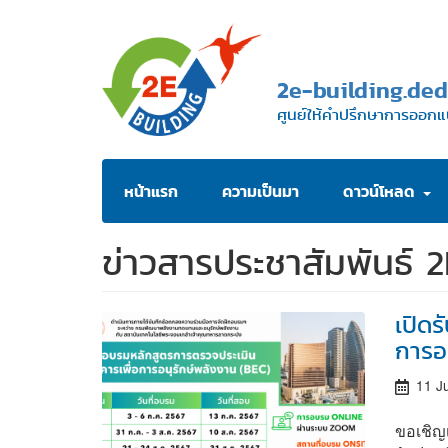
Skip
to
main
2e-building.ded
content
ศูนย์ให้คำปรึกษาการออกแ
Main
หน้าแรก
ความเป็นมา
ดาวน์โหลด
navigation
ข่าวสารประชาสัมพันธ์ 
เปิด
การอ
11 J
ขอเชิญ