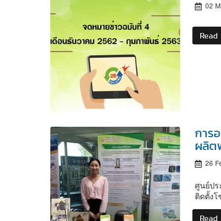
02 M
Read
การอ
ผลิต
26 F
ศูนย์ป
ติดตั้
Read