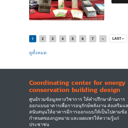
Pagination
LAST
LAST »
Current
1
Page
2
Page
3
Page
4
Page
5
Page
6
Page
7
Next
››
PAGE
page
page
ดูทั้งหมด
Coordinating center for energy
conservation building design
ศูนย์รวมข้อมูลทางวิชาการ ให้คำปรึกษาด้านการ
ออกแบบอาคารเพื่อการอนุรักษ์พลังงาน ส่งเสริมแ
สนับสนุนให้อาคารมีการออกแบบให้เป็นไปตามข้อ
กำหนดของกฎหมาย และเผยแพร่ให้ความรู้แก่
ประชาชน