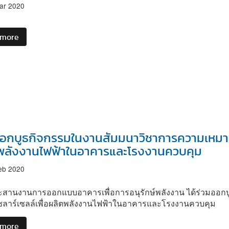
ด้วย
ตรวจ
ar 2020
การ
ประ
ควบคุม
เมิน
อาคาร
 more
about
แบบฯ
จดหมาย
ใน
ข่าว
สถานการณ์
ฉบับ
การ
ที่
แพร่
4
ระบาด
ประจำ
ไวรัส
เดือน
Covid-
ธันวาคม
19
อกบูธกิจกรรมในงานสัมมนาวิชาการความเหมาะส
2562
พลังงานไฟฟ้าในอาคารและโรงงานควบคุม
-
กุมภาพันธ์
eb 2020
2563
ระสานงานการออกแบบอาคารเพื่อการอนุรักษ์พลังงาน ได้ร่วมอ
งโซลาร์เซลล์เพื่อผลิตพลังงานไฟฟ้าในอาคารและโรงงานควบคุม
 more
about