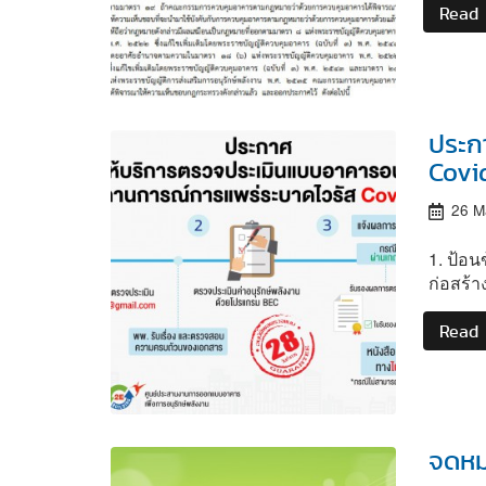
Read
ประก
Covi
26 M
1. ป้อ
ก่อสร้
Read
จดหม