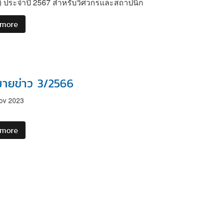
r) ประจำปี 2567 สำหรับวิศวกรและสถาปนิก
 more
about
เปิด
รับ
สมัคร
"หลักสูตร
ผู้
ายข่าว 3/2566
ตรวจ
ประเมิน
ov 2023
ใน
การ
 more
about
ออกแบบ
จดหมาย
ก่อสร้าง
ข่าว
หรือ
3/2566
ดัดแปลง
อาคาร
เพื่อ
การ
อนุรักษ์
พลังงาน"