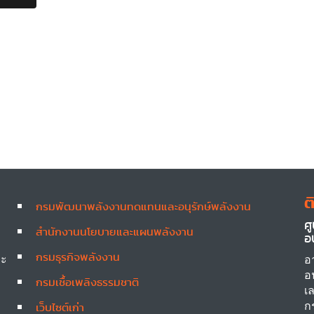
การ
ออก
บูธ
กิจกรรม
ใน
งาน
สัมมนา
วิชาการ
ความ
เหมาะ
สม
ของ
การ
ต
กรมพัฒนาพลังงานทดแทนและอนุรักษ์พลังงาน
ติด
Other
ศ
ตั้ง
สำนักงานนโยบายและแผนพลังงาน
อ
โซ
กรมธุรกิจพลังงาน
ลาร์
ละ
อ
เซลล์
อ
กรมเชื้อเพลิงธรรมชาติ
เพื่อ
เ
ผลิต
ก
เว็บไซต์เก่า