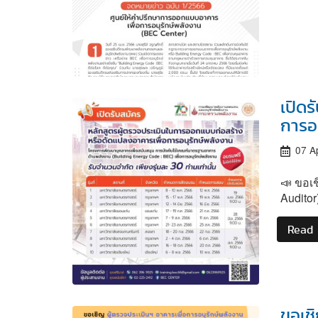
เปิด
การอน
07 A
📣 ขอเ
Audito
Read
ขอเชิ