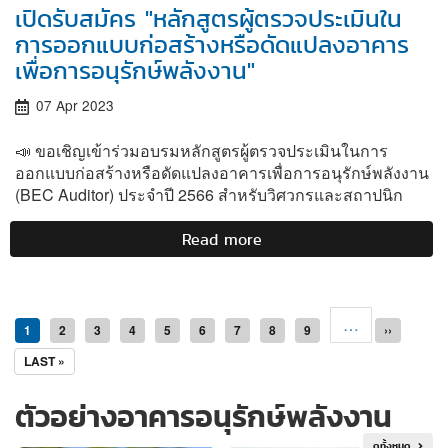
เปิดรับสมัคร "หลักสูตรผู้ตรวจประเมินใน
การออกแบบก่อสร้างหรือดัดแปลงอาคาร
เพื่อการอนุรักษ์พลังงาน"
07 Apr 2023
📣 ขอเชิญเข้าร่วมอบรมหลักสูตรผู้ตรวจประเมินในการ
ออกแบบก่อสร้างหรือดัดแปลงอาคารเพื่อการอนุรักษ์พลังงาน
(BEC Auditor) ประจำปี 2566 สำหรับวิศวกรและสถาปนิก
Read more
about
เปิด
รับ
Pagination
สมัคร
…
"หลักสูตร
Current
1
Page
2
Page
3
Page
4
Page
5
Page
6
Page
7
Page
8
Page
9
Next
››
ผู้
page
page
LAST
LAST »
ตรวจ
PAGE
ประเมิน
ตัวอย่างอาคารอนุรักษ์พลังงาน
ใน
การ
ดูทั้งหมด