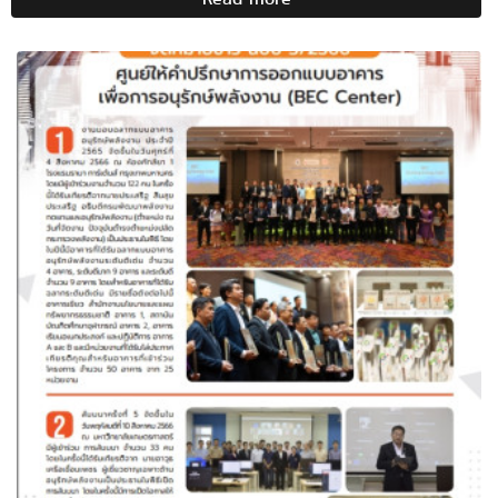
เปิด
รับ
สมัคร
"หลักสูตร
ผู้
ตรวจ
ประเมิน
ใน
การ
ออกแบบ
ก่อสร้าง
หรือ
ดัดแปลง
อาคาร
เพื่อ
การ
อนุรักษ์
พลังงาน"
หรือ
BEC