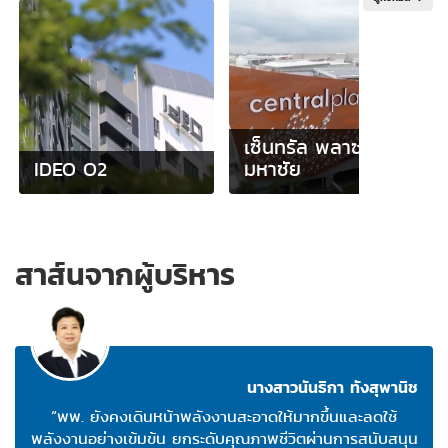
ออกแบบ
ก่อสร้าง
หรือ
ดัดแปลง
อาคาร
เพื่อ
การ
เซ็นทรัล พลาซ่า
อนุรักษ์
IDEO O2
มหาชัย
พลังงาน"
สาส์นจากผู้บริหาร
นางสาวนันธิกา ทังสุพานิช
“พพ. ยังคงเดินหน้าพลังงานสะอาดให้มากขึ้นและลดใช้
พลังงานอย่างเข้มข้น ยกระดับคุณภาพชีวิตผ่านการสนับสนุน